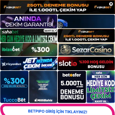
×
BETPIPO GİRİŞ İÇİN TIKLAYINIZ!