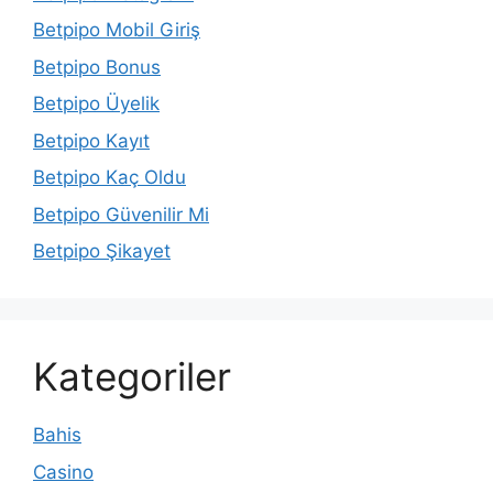
Betpipo Mobil Giriş
Betpipo Bonus
Betpipo Üyelik
Betpipo Kayıt
Betpipo Kaç Oldu
Betpipo Güvenilir Mi
Betpipo Şikayet
Kategoriler
Bahis
Casino