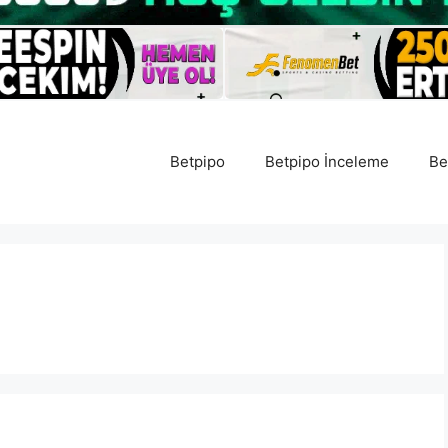
Betpipo
Betpipo İnceleme
Be