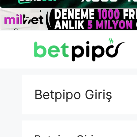
İçeriğe
atla
Betpipo Giriş