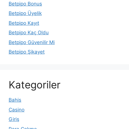
Betpipo Bonus
Betpipo Üyelik
Betpipo Kayıt
Betpipo Kaç Oldu
Betpipo Güvenilir Mi
Betpipo Şikayet
Kategoriler
Bahis
Casino
Giriş
Para Çekme