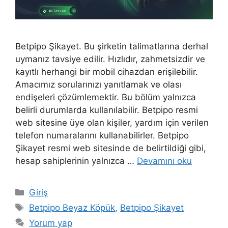
Betpipo Şikayet. Bu şirketin talimatlarına derhal
uymanız tavsiye edilir. Hızlıdır, zahmetsizdir ve
kayıtlı herhangi bir mobil cihazdan erişilebilir.
Amacımız sorularınızı yanıtlamak ve olası
endişeleri çözümlemektir. Bu bölüm yalnızca
belirli durumlarda kullanılabilir. Betpipo resmi
web sitesine üye olan kişiler, yardım için verilen
telefon numaralarını kullanabilirler. Betpipo
Şikayet resmi web sitesinde de belirtildiği gibi,
hesap sahiplerinin yalnızca …
Devamını oku
Kategoriler
Giriş
Etiketler
Betpipo Beyaz Köpük
,
Betpipo Şikayet
Yorum yap