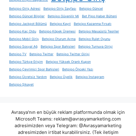
Betpipo Giriş Adresi
Betpipo Giriş Sayfası
Betpipo Güncel
Betpipo Güncel Bilgiler
Betpipo Güvenilir Mi
Bet Pipo Haber Bülteni
Betpipo Jackpot Bölümü
Betpipo Kayıt
Betpipo Kazanma Fırsatı
Betpipo Kaç Oldu
Betpipo Köpek Üremesi
Betpipo Masaüstü Teoriler
Betpipo Mobil Giriş
Betpipo Oturum Açma
Betpipo Rulet Oyunu
Betpipo Sosyal Ağ
Betpipo Spor Bahisleri
Betpipo Turnuva Girişi
Betpipo TV
Betpipo Twitter
Betpipo Twitter Girişi
Betpipo Türkçe Erişim
Betpipo Yüksek Oranlı Kupon
Betpipo Çevrimiçi Spor Bahisleri
Betpipo Önceki Yazı
Betpipo Ücretsiz Yardım
Betpipo Üyelik
Betpipo İnstagram
Betpipo Şikayet
Avrasya'nın en büyük reklam platformunda olmak için
Microsoft Teams:
reklam@avrasyamarketing.com
adresimizden veya Telegram: @Avrasyamarketing
adresimizden irtibat kurabilirsiniz. (Tek iletişim