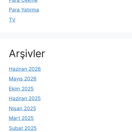
Para Yatırma
TV
Arşivler
Haziran 2026
Mayıs 2026
Ekim 2025
Haziran 2025
Nisan 2025
Mart 2025
Şubat 2025