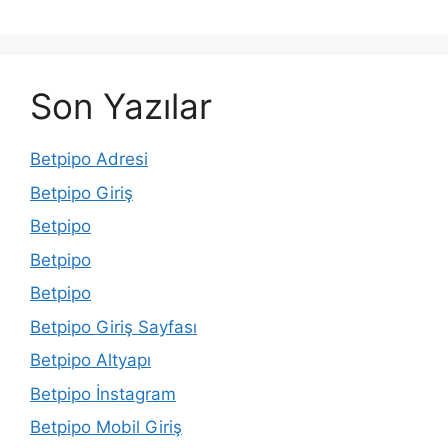
Son Yazılar
Betpipo Adresi
Betpipo Giriş
Betpipo
Betpipo
Betpipo
Betpipo Giriş Sayfası
Betpipo Altyapı
Betpipo İnstagram
Betpipo Mobil Giriş