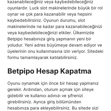
kazanabileceğiniz veya kaybedebileceğiniz
oyunlardır. Luck slot makinelerinde büyük bir rol
oynar ve çok para kazanabilir veya hepsini
kaybedebilirsiniz. Oyunun durumu, slot
makinelerinde ne kadar para kazanabileceğinizi
veya kaybedebileceğinizi etkiler. Ülkemizde
Betpipo hesabınıza giriş yapmanın yeni bir
yoludur. Yeni adres büyümeye devam ediyor ve
üyelerinin onu kullanmasına izin veriyor. Sitedeki
formu tamamlayarak katılabilirsiniz.
Betpipo Hesap Kapatma
Oyunu oynamak için önce bir hesap yapmanız
gerekir. Ardından, oturum açmak için siteye
gidebilir ve kullanıcı adınızı ve şifrenizi
girebilirsiniz. Ayrıca giriş bölümünden
hesabınıza para ekleyebilirsiniz. Bu sitede sizi