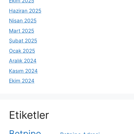
Ekim 2025
Haziran 2025
Nisan 2025
Mart 2025
Şubat 2025
Ocak 2025
Aralık 2024
Kasım 2024
Ekim 2024
Etiketler
Betpipo