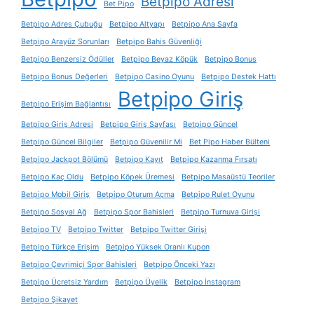
Betpipo Adresi
Bet Pipo
Betpipo Adres Çubuğu
Betpipo Altyapı
Betpipo Ana Sayfa
Betpipo Arayüz Sorunları
Betpipo Bahis Güvenliği
Betpipo Benzersiz Ödüller
Betpipo Beyaz Köpük
Betpipo Bonus
Betpipo Bonus Değerleri
Betpipo Casino Oyunu
Betpipo Destek Hattı
Betpipo Giriş
Betpipo Erişim Bağlantısı
Betpipo Giriş Adresi
Betpipo Giriş Sayfası
Betpipo Güncel
Betpipo Güncel Bilgiler
Betpipo Güvenilir Mi
Bet Pipo Haber Bülteni
Betpipo Jackpot Bölümü
Betpipo Kayıt
Betpipo Kazanma Fırsatı
Betpipo Kaç Oldu
Betpipo Köpek Üremesi
Betpipo Masaüstü Teoriler
Betpipo Mobil Giriş
Betpipo Oturum Açma
Betpipo Rulet Oyunu
Betpipo Sosyal Ağ
Betpipo Spor Bahisleri
Betpipo Turnuva Girişi
Betpipo TV
Betpipo Twitter
Betpipo Twitter Girişi
Betpipo Türkçe Erişim
Betpipo Yüksek Oranlı Kupon
Betpipo Çevrimiçi Spor Bahisleri
Betpipo Önceki Yazı
Betpipo Ücretsiz Yardım
Betpipo Üyelik
Betpipo İnstagram
Betpipo Şikayet