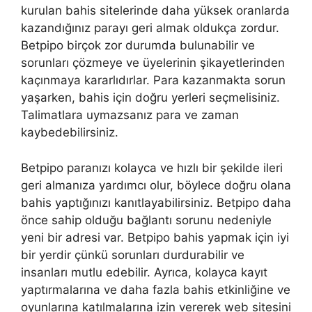
kurulan bahis sitelerinde daha yüksek oranlarda
kazandığınız parayı geri almak oldukça zordur.
Betpipo birçok zor durumda bulunabilir ve
sorunları çözmeye ve üyelerinin şikayetlerinden
kaçınmaya kararlıdırlar. Para kazanmakta sorun
yaşarken, bahis için doğru yerleri seçmelisiniz.
Talimatlara uymazsanız para ve zaman
kaybedebilirsiniz.
Betpipo paranızı kolayca ve hızlı bir şekilde ileri
geri almanıza yardımcı olur, böylece doğru olana
bahis yaptığınızı kanıtlayabilirsiniz. Betpipo daha
önce sahip olduğu bağlantı sorunu nedeniyle
yeni bir adresi var. Betpipo bahis yapmak için iyi
bir yerdir çünkü sorunları durdurabilir ve
insanları mutlu edebilir. Ayrıca, kolayca kayıt
yaptırmalarına ve daha fazla bahis etkinliğine ve
oyunlarına katılmalarına izin vererek web sitesini