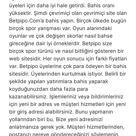
üyeleri için daha iyi hale getirdi. Bahis oranı
yüksektir. Şimdi çevrimiçi olan çevrimiçi site olan
Betpipo.Com’a bahis yapın. Birçok ülkede bugün
birçok spor yarışması var. Oyun alanındaki
oyunlar ve çok değişen skorlar nasıl bahse
gireceğine dair iyi örneklerdir. Betpipo size
birçok spor türünü ve nasıl bittiğini gösteren bir
web sitesidir. Her oyun sonucu için farklı fiyatları
var. Betpipo üyelerine çok para ödeyen bir bahis
sitesidir. Üyelerinden kurtulmak istiyor. Belirli bir
şekilde yapılan yatırımlara bahis yaparak
koyduğunuzdan daha fazla para
kazanabilirsiniz. İşlemleriniz veya bildirimleriniz
için yeni bir adres ve müşteri hizmetleri için yeni
bir giriş adresi alabilirsiniz. Bunu yapmanın
yollarından biri bu. Bize yeni adresinizi
anlatmanıza gerek yok. Müşteri hizmetlerinden,
postanızı nereye göndereceğinizi söylemenin