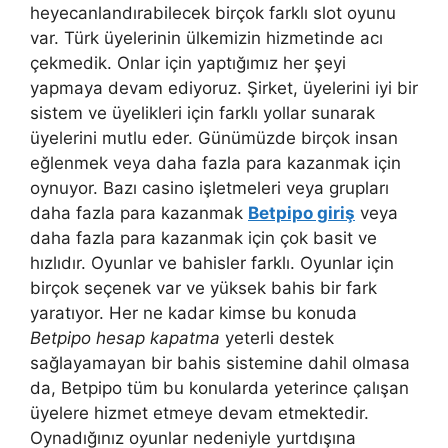
heyecanlandırabilecek birçok farklı slot oyunu
var. Türk üyelerinin ülkemizin hizmetinde acı
çekmedik. Onlar için yaptığımız her şeyi
yapmaya devam ediyoruz. Şirket, üyelerini iyi bir
sistem ve üyelikleri için farklı yollar sunarak
üyelerini mutlu eder. Günümüzde birçok insan
eğlenmek veya daha fazla para kazanmak için
oynuyor. Bazı casino işletmeleri veya grupları
daha fazla para kazanmak
Betpipo giriş
veya
daha fazla para kazanmak için çok basit ve
hızlıdır. Oyunlar ve bahisler farklı. Oyunlar için
birçok seçenek var ve yüksek bahis bir fark
yaratıyor. Her ne kadar kimse bu konuda
Betpipo hesap kapatma
yeterli destek
sağlayamayan bir bahis sistemine dahil olmasa
da, Betpipo tüm bu konularda yeterince çalışan
üyelere hizmet etmeye devam etmektedir.
Oynadığınız oyunlar nedeniyle yurtdışına