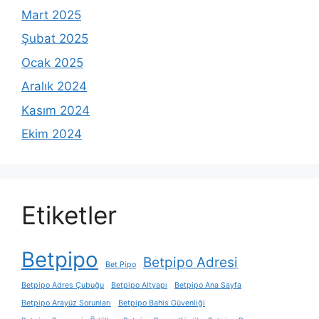
Mart 2025
Şubat 2025
Ocak 2025
Aralık 2024
Kasım 2024
Ekim 2024
Etiketler
Betpipo
Betpipo Adresi
Bet Pipo
Betpipo Adres Çubuğu
Betpipo Altyapı
Betpipo Ana Sayfa
Betpipo Arayüz Sorunları
Betpipo Bahis Güvenliği