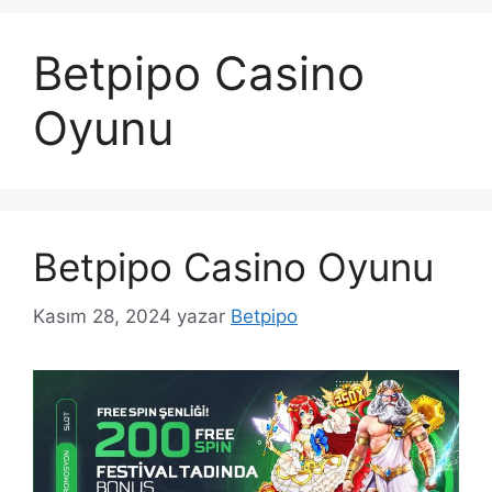
Betpipo Casino
Oyunu
Betpipo Casino Oyunu
Kasım 28, 2024
yazar
Betpipo