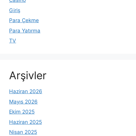
Casino
Giriş
Para Çekme
Para Yatırma
TV
Arşivler
Haziran 2026
Mayıs 2026
Ekim 2025
Haziran 2025
Nisan 2025