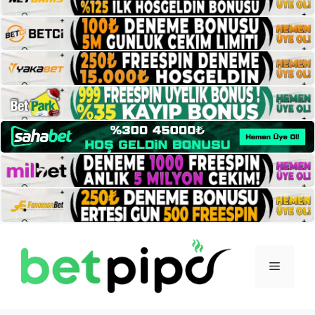
İçeriğe
atla
Menü