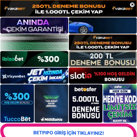
×
BETPIPO GİRİŞ İÇİN TIKLAYINIZ!