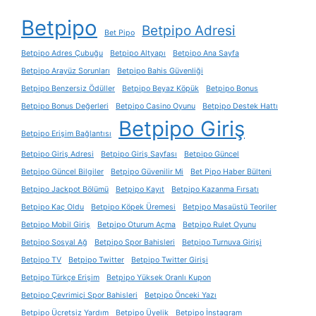
Betpipo
Betpipo Adresi
Bet Pipo
Betpipo Adres Çubuğu
Betpipo Altyapı
Betpipo Ana Sayfa
Betpipo Arayüz Sorunları
Betpipo Bahis Güvenliği
Betpipo Benzersiz Ödüller
Betpipo Beyaz Köpük
Betpipo Bonus
Betpipo Bonus Değerleri
Betpipo Casino Oyunu
Betpipo Destek Hattı
Betpipo Giriş
Betpipo Erişim Bağlantısı
Betpipo Giriş Adresi
Betpipo Giriş Sayfası
Betpipo Güncel
Betpipo Güncel Bilgiler
Betpipo Güvenilir Mi
Bet Pipo Haber Bülteni
Betpipo Jackpot Bölümü
Betpipo Kayıt
Betpipo Kazanma Fırsatı
Betpipo Kaç Oldu
Betpipo Köpek Üremesi
Betpipo Masaüstü Teoriler
Betpipo Mobil Giriş
Betpipo Oturum Açma
Betpipo Rulet Oyunu
Betpipo Sosyal Ağ
Betpipo Spor Bahisleri
Betpipo Turnuva Girişi
Betpipo TV
Betpipo Twitter
Betpipo Twitter Girişi
Betpipo Türkçe Erişim
Betpipo Yüksek Oranlı Kupon
Betpipo Çevrimiçi Spor Bahisleri
Betpipo Önceki Yazı
Betpipo Ücretsiz Yardım
Betpipo Üyelik
Betpipo İnstagram