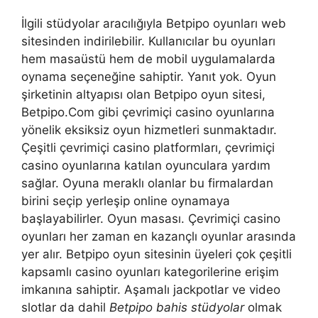
İlgili stüdyolar aracılığıyla Betpipo oyunları web
sitesinden indirilebilir. Kullanıcılar bu oyunları
hem masaüstü hem de mobil uygulamalarda
oynama seçeneğine sahiptir. Yanıt yok. Oyun
şirketinin altyapısı olan Betpipo oyun sitesi,
Betpipo.Com gibi çevrimiçi casino oyunlarına
yönelik eksiksiz oyun hizmetleri sunmaktadır.
Çeşitli çevrimiçi casino platformları, çevrimiçi
casino oyunlarına katılan oyunculara yardım
sağlar. Oyuna meraklı olanlar bu firmalardan
birini seçip yerleşip online oynamaya
başlayabilirler. Oyun masası. Çevrimiçi casino
oyunları her zaman en kazançlı oyunlar arasında
yer alır. Betpipo oyun sitesinin üyeleri çok çeşitli
kapsamlı casino oyunları kategorilerine erişim
imkanına sahiptir. Aşamalı jackpotlar ve video
slotlar da dahil
Betpipo bahis stüdyolar
olmak