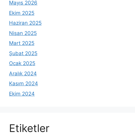
Mayıs 2026
Ekim 2025
Haziran 2025
Nisan 2025
Mart 2025
Şubat 2025
Ocak 2025
Aralık 2024
Kasım 2024
Ekim 2024
Etiketler