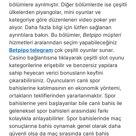
bölümlere ayrılmıştır. Diğer bölümlerde ise çeşitli
ülkelerden piyangolar, mini oyunlar ve
kategoriye göre düzenlenen video poker yer
alıyor. Daha fazla bilgi için lütfen sağlanan
ayrıntılara bakın. Bu bölümler,
Betpipo müşteri
hizmetleri
aralarından seçim yapabileceğiniz
Betpipo telegram
çok çeşitli oyunlar sunar.
Casino bağlantısına tıklayarak çeşitli slot oyunu
kategorilerine erişebilir ve benzersiz yapılara
sahip heyecan verici bonusların keyfini
çıkarabilirsiniz. Oyuncuların canlı spor
bahislerine katılmasının en ekonomik yöntemi,
ortakların tekliflerinden yararlanmaktır. Spor
bahislerine yeni başlayanlar bile canlı bahis ile
geleneksel spor bahisleri arasındaki farkı
kolaylıkla anlayabilirler. Spor bahislerinde maç
sonuçlarına bahis oynamak genel olarak daha
güvenli olsa da maç sırasında canlı bahis