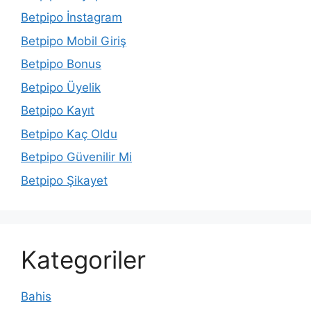
Betpipo İnstagram
Betpipo Mobil Giriş
Betpipo Bonus
Betpipo Üyelik
Betpipo Kayıt
Betpipo Kaç Oldu
Betpipo Güvenilir Mi
Betpipo Şikayet
Kategoriler
Bahis