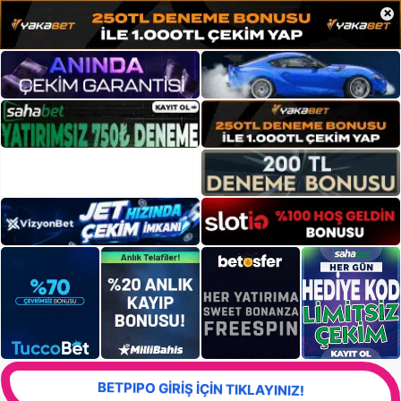
×
BETPIPO GİRİŞ İÇİN TIKLAYINIZ!