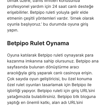
olmak üzere, bahis limitleri konusunda
profesyonel yardım için 24 saat canlı desteğe
erişebilirler. Betpipo ruleti yoluyla gelir elde
etmenin çeşitli yöntemleri vardır. ‘örnek olarak
oyunla başlıyoruz.’ bu durumda oyuna giriş
yapın.
Betpipo Rulet Oynama
Oyuna katılarak Betpipo ruleti oynayarak para
kazanma imkanına sahip olursunuz. Betpipo ana
sayfasında bulunan dönüştürme aracı
aracılığıyla giriş yaparak canlı casinoya erişin.
Çok sayıda oyun geliştiricisi, bu özel konuma
özel rulet oyunları tasarlamak için Betpipo ile
işbirliği yapıyor. Betpipo ruleti için giriş URL’sini
yatağımızda bulabilirsiniz. Betpipo btk bloguna
yaptığı en önemli katkı, alan adı URL’sini