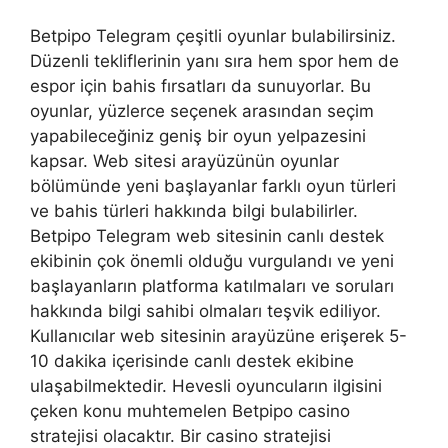
Betpipo Telegram çeşitli oyunlar bulabilirsiniz.
Düzenli tekliflerinin yanı sıra hem spor hem de
espor için bahis fırsatları da sunuyorlar. Bu
oyunlar, yüzlerce seçenek arasından seçim
yapabileceğiniz geniş bir oyun yelpazesini
kapsar. Web sitesi arayüzünün oyunlar
bölümünde yeni başlayanlar farklı oyun türleri
ve bahis türleri hakkında bilgi bulabilirler.
Betpipo Telegram web sitesinin canlı destek
ekibinin çok önemli olduğu vurgulandı ve yeni
başlayanların platforma katılmaları ve soruları
hakkında bilgi sahibi olmaları teşvik ediliyor.
Kullanıcılar web sitesinin arayüzüne erişerek 5-
10 dakika içerisinde canlı destek ekibine
ulaşabilmektedir. Hevesli oyuncuların ilgisini
çeken konu muhtemelen Betpipo casino
stratejisi olacaktır. Bir casino stratejisi