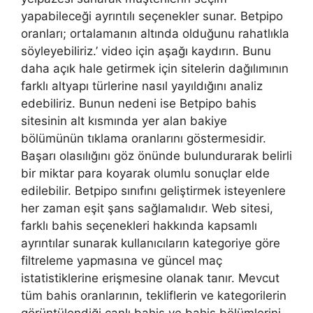
yapabileceği ayrıntılı seçenekler sunar. Betpipo
oranları; ortalamanın altında olduğunu rahatlıkla
söyleyebiliriz.’ video için aşağı kaydırın. Bunu
daha açık hale getirmek için sitelerin dağılımının
farklı altyapı türlerine nasıl yayıldığını analiz
edebiliriz. Bunun nedeni ise Betpipo bahis
sitesinin alt kısmında yer alan bakiye
bölümünün tıklama oranlarını göstermesidir.
Başarı olasılığını göz önünde bulundurarak belirli
bir miktar para koyarak olumlu sonuçlar elde
edilebilir. Betpipo sınıfını geliştirmek isteyenlere
her zaman eşit şans sağlamalıdır. Web sitesi,
farklı bahis seçenekleri hakkında kapsamlı
ayrıntılar sunarak kullanıcıların kategoriye göre
filtreleme yapmasına ve güncel maç
istatistiklerine erişmesine olanak tanır. Mevcut
tüm bahis oranlarının, tekliflerin ve kategorilerin
görüntülendiği canlı bahis ve bahis bölümlerini