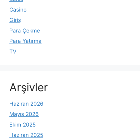
Casino
Giriş
Para Çekme
Para Yatırma
TV
Arşivler
Haziran 2026
Mayıs 2026
Ekim 2025
Haziran 2025