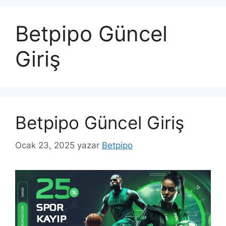
Betpipo Güncel
Giriş
Betpipo Güncel Giriş
Ocak 23, 2025
yazar
Betpipo