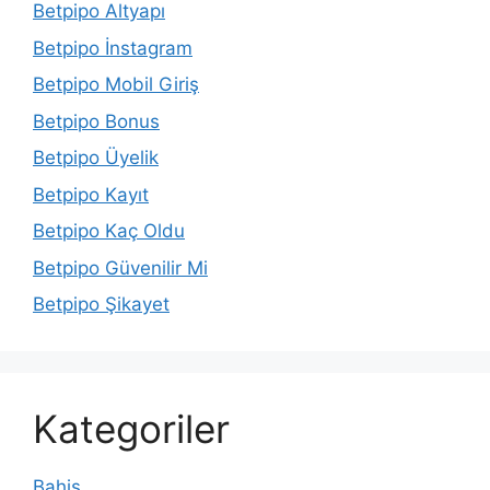
Betpipo Altyapı
Betpipo İnstagram
Betpipo Mobil Giriş
Betpipo Bonus
Betpipo Üyelik
Betpipo Kayıt
Betpipo Kaç Oldu
Betpipo Güvenilir Mi
Betpipo Şikayet
Kategoriler
Bahis